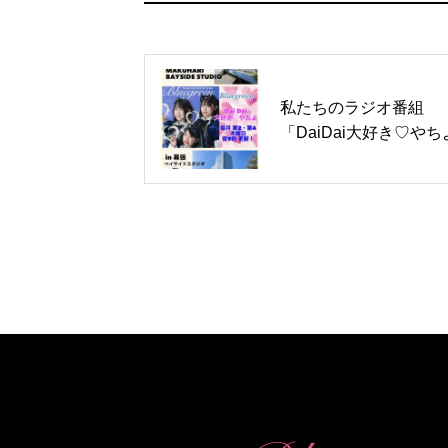
私たちのラジオ番組
「DaiDai大好き♡や
がスタート！