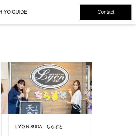
HIYO GUIDE
Contact
L.Y.O.N SUDA ちらすと
le son de la cloche