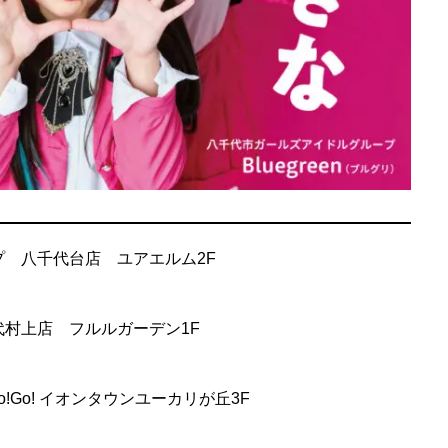
ープ 八千代台店 ユアエルム2F
八千代村上店 フルルガーデン1F
!Go! イオンタウンユーカリが丘3F